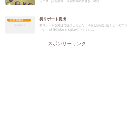
ラバス、設題総覧、自立学習の手引き、経済...
初リポート提出
法政大学通信制
初リポートを郵送で提出しました。 今回は原価計論ⅠとⅡの二つ
です。 経営学総論Ⅱも締め切りまでに...
スポンサーリンク