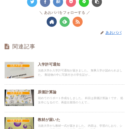
あおパパをフォローする
あおパパ
関連記事
入学許可通知
法政大学通信制
法政大学か入学許可通知が届きました。 無事入学が認められまし
た。 郵送物の中に写真付きの学生証が...
原価計算論
法政大学通信制
初めてのリポート作成をしました。 科目は原価計算論Ⅰです。 処
女作になるので、再提出覚悟のうえで...
教材が届いた
法政大学通信制
法政大学がら教材一式が届きました。 内容は、学習のしおり、シ